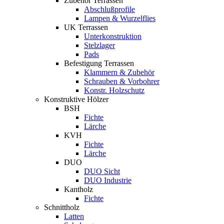
Zubehör Terrassen
Abschlußprofile
Lampen & Wurzelflies
UK Terrassen
Unterkonstruktion
Stelzlager
Pads
Befestigung Terrassen
Klammern & Zubehör
Schrauben & Vorbohrer
Konstr. Holzschutz
Konstruktive Hölzer
BSH
Fichte
Lärche
KVH
Fichte
Lärche
DUO
DUO Sicht
DUO Industrie
Kantholz
Fichte
Schnittholz
Latten