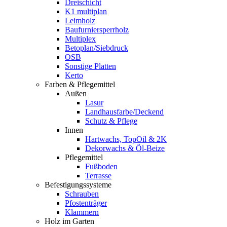
Dreischicht
K1 multiplan
Leimholz
Baufurniersperrholz
Multiplex
Betoplan/Siebdruck
OSB
Sonstige Platten
Kerto
Farben & Pflegemittel
Außen
Lasur
Landhausfarbe/Deckend
Schutz & Pflege
Innen
Hartwachs, TopOil & 2K
Dekorwachs & Öl-Beize
Pflegemittel
Fußboden
Terrasse
Befestigungssysteme
Schrauben
Pfostenträger
Klammern
Holz im Garten