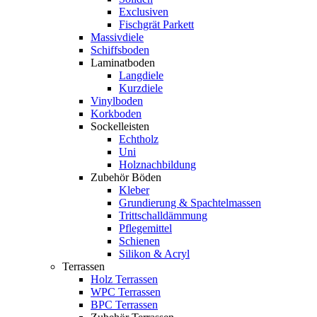
Exclusiven
Fischgrät Parkett
Massivdiele
Schiffsboden
Laminatboden
Langdiele
Kurzdiele
Vinylboden
Korkboden
Sockelleisten
Echtholz
Uni
Holznachbildung
Zubehör Böden
Kleber
Grundierung & Spachtelmassen
Trittschalldämmung
Pflegemittel
Schienen
Silikon & Acryl
Terrassen
Holz Terrassen
WPC Terrassen
BPC Terrassen