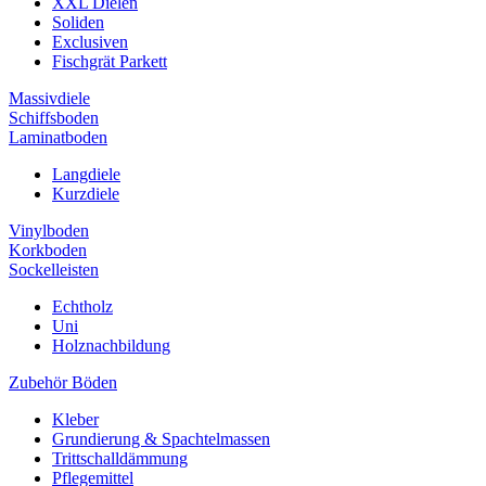
XXL Dielen
Soliden
Exclusiven
Fischgrät Parkett
Massivdiele
Schiffsboden
Laminatboden
Langdiele
Kurzdiele
Vinylboden
Korkboden
Sockelleisten
Echtholz
Uni
Holznachbildung
Zubehör Böden
Kleber
Grundierung & Spachtelmassen
Trittschalldämmung
Pflegemittel