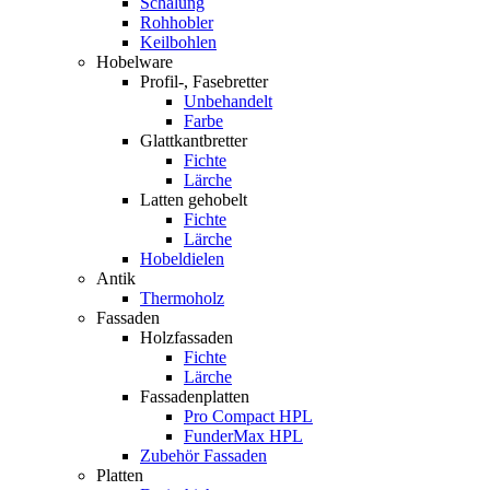
Schalung
Rohhobler
Keilbohlen
Hobelware
Profil-, Fasebretter
Unbehandelt
Farbe
Glattkantbretter
Fichte
Lärche
Latten gehobelt
Fichte
Lärche
Hobeldielen
Antik
Thermoholz
Fassaden
Holzfassaden
Fichte
Lärche
Fassadenplatten
Pro Compact HPL
FunderMax HPL
Zubehör Fassaden
Platten