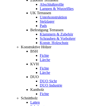
Zubehör Terrassen
Abschlußprofile
Lampen & Wurzelflies
UK Terrassen
Unterkonstruktion
Stelzlager
Pads
Befestigung Terrassen
Klammern & Zubehör
Schrauben & Vorbohrer
Konstr. Holzschutz
Konstruktive Hölzer
BSH
Fichte
Lärche
KVH
Fichte
Lärche
DUO
DUO Sicht
DUO Industrie
Kantholz
Fichte
Schnittholz
Latten