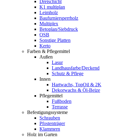
Dreischicht
K1 multiplan
Leimholz
Baufurniersperrholz
Multiplex
Betoplan/Siebdruck
OSB
Sonstige Platten
Kerto
Farben & Pflegemittel
Außen
Lasur
Landhausfarbe/Deckend
Schutz & Pflege
Innen
Hartwachs, TopOil & 2K
Dekorwachs & Öl-Beize
Pflegemittel
Fußboden
Terrasse
Befestigungssysteme
Schrauben
Pfostenträger
Klammern
Holz im Garten