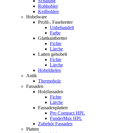
Schalung
Rohhobler
Keilbohlen
Hobelware
Profil-, Fasebretter
Unbehandelt
Farbe
Glattkantbretter
Fichte
Lärche
Latten gehobelt
Fichte
Lärche
Hobeldielen
Antik
Thermoholz
Fassaden
Holzfassaden
Fichte
Lärche
Fassadenplatten
Pro Compact HPL
FunderMax HPL
Zubehör Fassaden
Platten