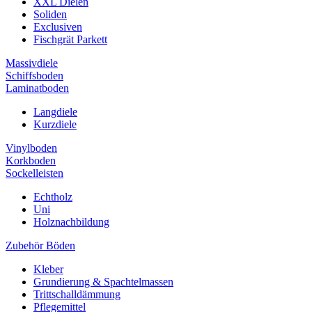
XXL Dielen
Soliden
Exclusiven
Fischgrät Parkett
Massivdiele
Schiffsboden
Laminatboden
Langdiele
Kurzdiele
Vinylboden
Korkboden
Sockelleisten
Echtholz
Uni
Holznachbildung
Zubehör Böden
Kleber
Grundierung & Spachtelmassen
Trittschalldämmung
Pflegemittel