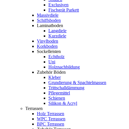
Exclusiven
Fischgrät Parkett
Massivdiele
Schiffsboden
Laminatboden
Langdiele
Kurzdiele
Vinylboden
Korkboden
Sockelleisten
Echtholz
Uni
Holznachbildung
Zubehör Böden
Kleber
Grundierung & Spachtelmassen
Trittschalldämmung
Pflegemittel
Schienen
Silikon & Acryl
Terrassen
Holz Terrassen
WPC Terrassen
BPC Terrassen