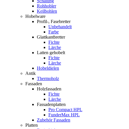
Schalung
Rohhobler
Keilbohlen
Hobelware
Profil-, Fasebretter
Unbehandelt
Farbe
Glattkantbretter
Fichte
Lärche
Latten gehobelt
Fichte
Lärche
Hobeldielen
Antik
Thermoholz
Fassaden
Holzfassaden
Fichte
Lärche
Fassadenplatten
Pro Compact HPL
FunderMax HPL
Zubehör Fassaden
Platten