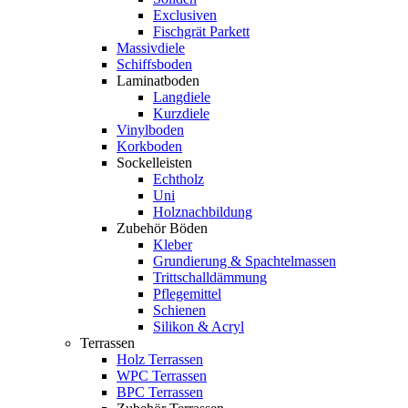
Exclusiven
Fischgrät Parkett
Massivdiele
Schiffsboden
Laminatboden
Langdiele
Kurzdiele
Vinylboden
Korkboden
Sockelleisten
Echtholz
Uni
Holznachbildung
Zubehör Böden
Kleber
Grundierung & Spachtelmassen
Trittschalldämmung
Pflegemittel
Schienen
Silikon & Acryl
Terrassen
Holz Terrassen
WPC Terrassen
BPC Terrassen