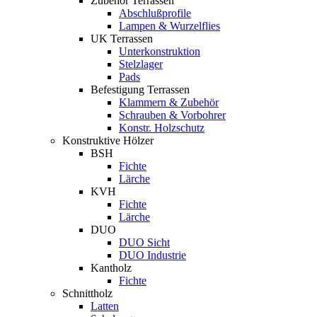
Zubehör Terrassen
Abschlußprofile
Lampen & Wurzelflies
UK Terrassen
Unterkonstruktion
Stelzlager
Pads
Befestigung Terrassen
Klammern & Zubehör
Schrauben & Vorbohrer
Konstr. Holzschutz
Konstruktive Hölzer
BSH
Fichte
Lärche
KVH
Fichte
Lärche
DUO
DUO Sicht
DUO Industrie
Kantholz
Fichte
Schnittholz
Latten