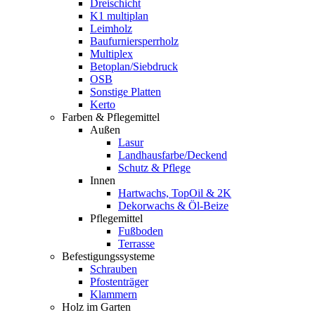
Dreischicht
K1 multiplan
Leimholz
Baufurniersperrholz
Multiplex
Betoplan/Siebdruck
OSB
Sonstige Platten
Kerto
Farben & Pflegemittel
Außen
Lasur
Landhausfarbe/Deckend
Schutz & Pflege
Innen
Hartwachs, TopOil & 2K
Dekorwachs & Öl-Beize
Pflegemittel
Fußboden
Terrasse
Befestigungssysteme
Schrauben
Pfostenträger
Klammern
Holz im Garten