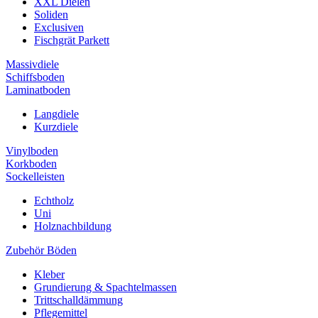
XXL Dielen
Soliden
Exclusiven
Fischgrät Parkett
Massivdiele
Schiffsboden
Laminatboden
Langdiele
Kurzdiele
Vinylboden
Korkboden
Sockelleisten
Echtholz
Uni
Holznachbildung
Zubehör Böden
Kleber
Grundierung & Spachtelmassen
Trittschalldämmung
Pflegemittel