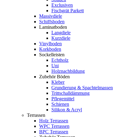
Exclusiven
Fischgrät Parkett
Massivdiele
Schiffsboden
Laminatboden
Langdiele
Kurzdiele
Vinylboden
Korkboden
Sockelleisten
Echtholz
Uni
Holznachbildung
Zubehör Böden
Kleber
Grundierung & Spachtelmassen
Trittschalldämmung
Pflegemittel
Schienen
Silikon & Acryl
Terrassen
Holz Terrassen
WPC Terrassen
BPC Terrassen