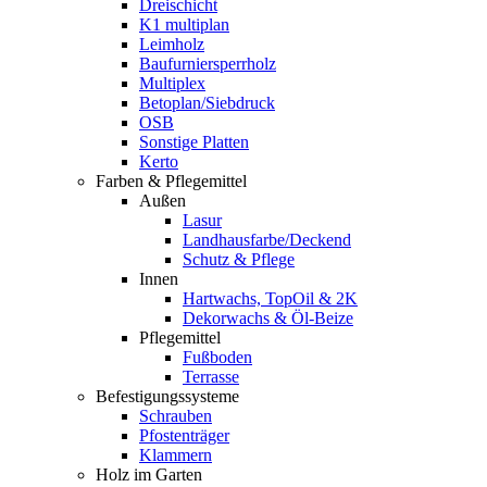
Dreischicht
K1 multiplan
Leimholz
Baufurniersperrholz
Multiplex
Betoplan/Siebdruck
OSB
Sonstige Platten
Kerto
Farben & Pflegemittel
Außen
Lasur
Landhausfarbe/Deckend
Schutz & Pflege
Innen
Hartwachs, TopOil & 2K
Dekorwachs & Öl-Beize
Pflegemittel
Fußboden
Terrasse
Befestigungssysteme
Schrauben
Pfostenträger
Klammern
Holz im Garten