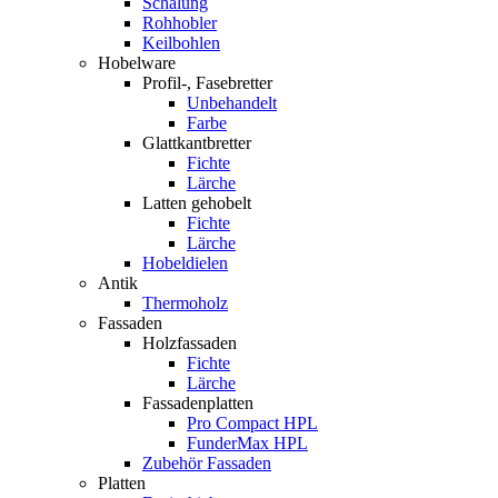
Schalung
Rohhobler
Keilbohlen
Hobelware
Profil-, Fasebretter
Unbehandelt
Farbe
Glattkantbretter
Fichte
Lärche
Latten gehobelt
Fichte
Lärche
Hobeldielen
Antik
Thermoholz
Fassaden
Holzfassaden
Fichte
Lärche
Fassadenplatten
Pro Compact HPL
FunderMax HPL
Zubehör Fassaden
Platten