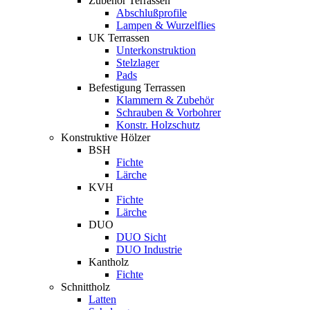
Zubehör Terrassen
Abschlußprofile
Lampen & Wurzelflies
UK Terrassen
Unterkonstruktion
Stelzlager
Pads
Befestigung Terrassen
Klammern & Zubehör
Schrauben & Vorbohrer
Konstr. Holzschutz
Konstruktive Hölzer
BSH
Fichte
Lärche
KVH
Fichte
Lärche
DUO
DUO Sicht
DUO Industrie
Kantholz
Fichte
Schnittholz
Latten