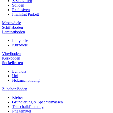
XXL Dielen
Soliden
Exclusiven
Fischgrät Parkett
Massivdiele
Schiffsboden
Laminatboden
Langdiele
Kurzdiele
Vinylboden
Korkboden
Sockelleisten
Echtholz
Uni
Holznachbildung
Zubehör Böden
Kleber
Grundierung & Spachtelmassen
Trittschalldämmung
Pflegemittel