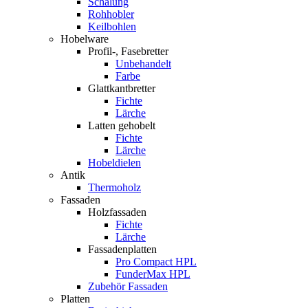
Schalung
Rohhobler
Keilbohlen
Hobelware
Profil-, Fasebretter
Unbehandelt
Farbe
Glattkantbretter
Fichte
Lärche
Latten gehobelt
Fichte
Lärche
Hobeldielen
Antik
Thermoholz
Fassaden
Holzfassaden
Fichte
Lärche
Fassadenplatten
Pro Compact HPL
FunderMax HPL
Zubehör Fassaden
Platten