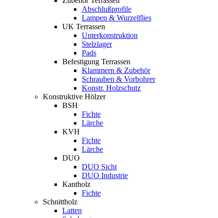
Zubehör Terrassen
Abschlußprofile
Lampen & Wurzelflies
UK Terrassen
Unterkonstruktion
Stelzlager
Pads
Befestigung Terrassen
Klammern & Zubehör
Schrauben & Vorbohrer
Konstr. Holzschutz
Konstruktive Hölzer
BSH
Fichte
Lärche
KVH
Fichte
Lärche
DUO
DUO Sicht
DUO Industrie
Kantholz
Fichte
Schnittholz
Latten