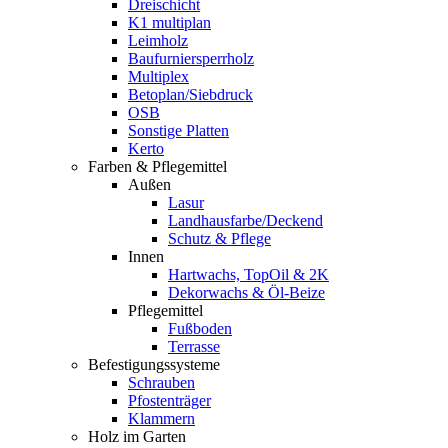
Dreischicht
K1 multiplan
Leimholz
Baufurniersperrholz
Multiplex
Betoplan/Siebdruck
OSB
Sonstige Platten
Kerto
Farben & Pflegemittel
Außen
Lasur
Landhausfarbe/Deckend
Schutz & Pflege
Innen
Hartwachs, TopOil & 2K
Dekorwachs & Öl-Beize
Pflegemittel
Fußboden
Terrasse
Befestigungssysteme
Schrauben
Pfostenträger
Klammern
Holz im Garten