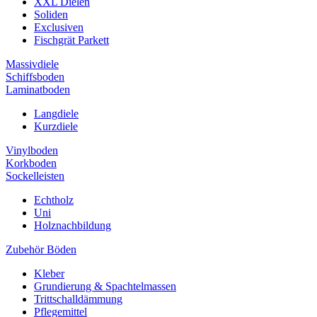
XXL Dielen
Soliden
Exclusiven
Fischgrät Parkett
Massivdiele
Schiffsboden
Laminatboden
Langdiele
Kurzdiele
Vinylboden
Korkboden
Sockelleisten
Echtholz
Uni
Holznachbildung
Zubehör Böden
Kleber
Grundierung & Spachtelmassen
Trittschalldämmung
Pflegemittel