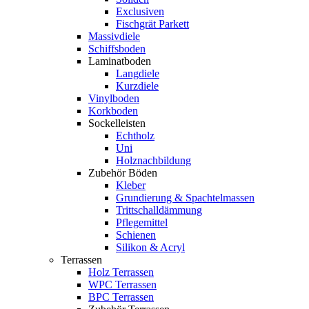
Exclusiven
Fischgrät Parkett
Massivdiele
Schiffsboden
Laminatboden
Langdiele
Kurzdiele
Vinylboden
Korkboden
Sockelleisten
Echtholz
Uni
Holznachbildung
Zubehör Böden
Kleber
Grundierung & Spachtelmassen
Trittschalldämmung
Pflegemittel
Schienen
Silikon & Acryl
Terrassen
Holz Terrassen
WPC Terrassen
BPC Terrassen