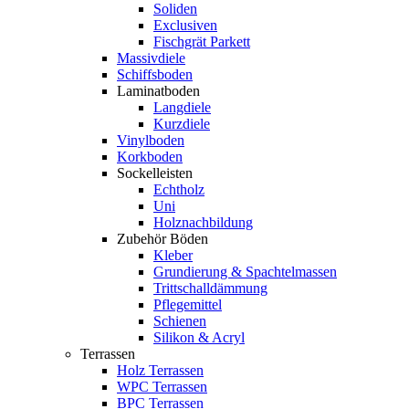
Soliden
Exclusiven
Fischgrät Parkett
Massivdiele
Schiffsboden
Laminatboden
Langdiele
Kurzdiele
Vinylboden
Korkboden
Sockelleisten
Echtholz
Uni
Holznachbildung
Zubehör Böden
Kleber
Grundierung & Spachtelmassen
Trittschalldämmung
Pflegemittel
Schienen
Silikon & Acryl
Terrassen
Holz Terrassen
WPC Terrassen
BPC Terrassen