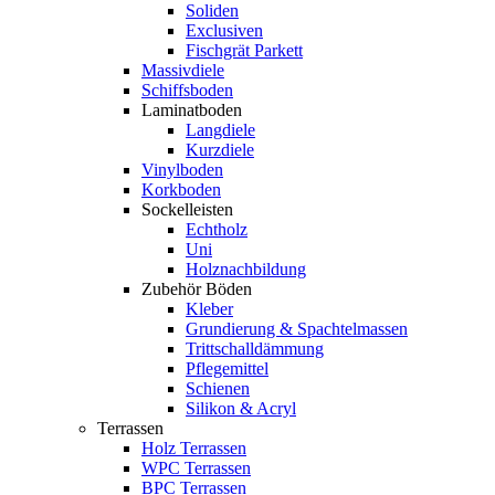
Soliden
Exclusiven
Fischgrät Parkett
Massivdiele
Schiffsboden
Laminatboden
Langdiele
Kurzdiele
Vinylboden
Korkboden
Sockelleisten
Echtholz
Uni
Holznachbildung
Zubehör Böden
Kleber
Grundierung & Spachtelmassen
Trittschalldämmung
Pflegemittel
Schienen
Silikon & Acryl
Terrassen
Holz Terrassen
WPC Terrassen
BPC Terrassen