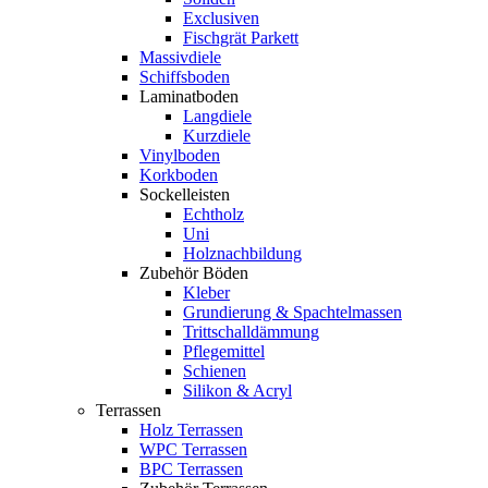
Exclusiven
Fischgrät Parkett
Massivdiele
Schiffsboden
Laminatboden
Langdiele
Kurzdiele
Vinylboden
Korkboden
Sockelleisten
Echtholz
Uni
Holznachbildung
Zubehör Böden
Kleber
Grundierung & Spachtelmassen
Trittschalldämmung
Pflegemittel
Schienen
Silikon & Acryl
Terrassen
Holz Terrassen
WPC Terrassen
BPC Terrassen