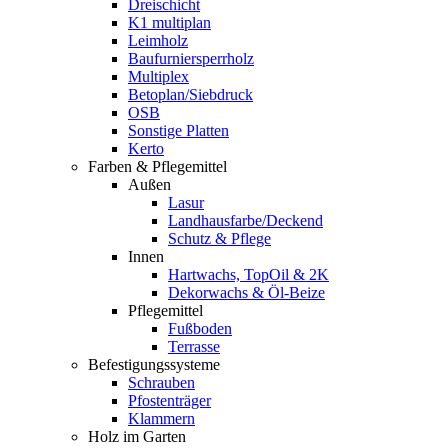
Dreischicht
K1 multiplan
Leimholz
Baufurniersperrholz
Multiplex
Betoplan/Siebdruck
OSB
Sonstige Platten
Kerto
Farben & Pflegemittel
Außen
Lasur
Landhausfarbe/Deckend
Schutz & Pflege
Innen
Hartwachs, TopOil & 2K
Dekorwachs & Öl-Beize
Pflegemittel
Fußboden
Terrasse
Befestigungssysteme
Schrauben
Pfostenträger
Klammern
Holz im Garten