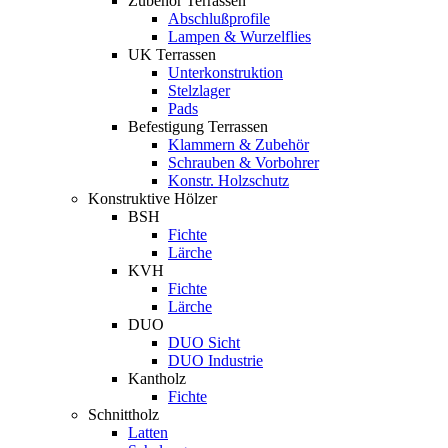
Zubehör Terrassen
Abschlußprofile
Lampen & Wurzelflies
UK Terrassen
Unterkonstruktion
Stelzlager
Pads
Befestigung Terrassen
Klammern & Zubehör
Schrauben & Vorbohrer
Konstr. Holzschutz
Konstruktive Hölzer
BSH
Fichte
Lärche
KVH
Fichte
Lärche
DUO
DUO Sicht
DUO Industrie
Kantholz
Fichte
Schnittholz
Latten