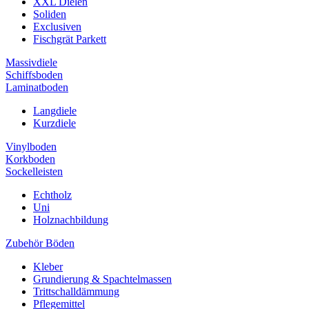
XXL Dielen
Soliden
Exclusiven
Fischgrät Parkett
Massivdiele
Schiffsboden
Laminatboden
Langdiele
Kurzdiele
Vinylboden
Korkboden
Sockelleisten
Echtholz
Uni
Holznachbildung
Zubehör Böden
Kleber
Grundierung & Spachtelmassen
Trittschalldämmung
Pflegemittel