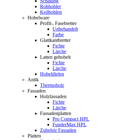
Schalung
Rohhobler
Keilbohlen
Hobelware
Profil-, Fasebretter
Unbehandelt
Farbe
Glattkantbretter
Fichte
Lärche
Latten gehobelt
Fichte
Lärche
Hobeldielen
Antik
Thermoholz
Fassaden
Holzfassaden
Fichte
Lärche
Fassadenplatten
Pro Compact HPL
FunderMax HPL
Zubehör Fassaden
Platten