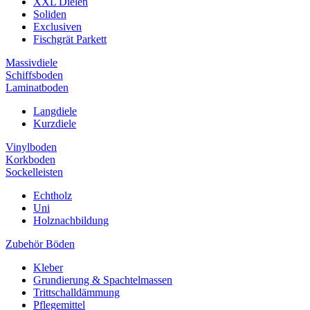
XXL Dielen
Soliden
Exclusiven
Fischgrät Parkett
Massivdiele
Schiffsboden
Laminatboden
Langdiele
Kurzdiele
Vinylboden
Korkboden
Sockelleisten
Echtholz
Uni
Holznachbildung
Zubehör Böden
Kleber
Grundierung & Spachtelmassen
Trittschalldämmung
Pflegemittel