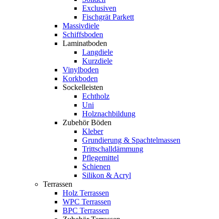
Exclusiven
Fischgrät Parkett
Massivdiele
Schiffsboden
Laminatboden
Langdiele
Kurzdiele
Vinylboden
Korkboden
Sockelleisten
Echtholz
Uni
Holznachbildung
Zubehör Böden
Kleber
Grundierung & Spachtelmassen
Trittschalldämmung
Pflegemittel
Schienen
Silikon & Acryl
Terrassen
Holz Terrassen
WPC Terrassen
BPC Terrassen