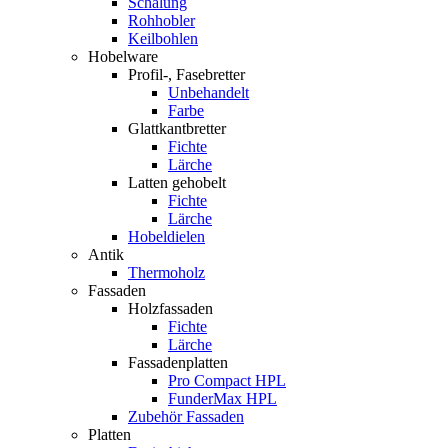
Schalung
Rohhobler
Keilbohlen
Hobelware
Profil-, Fasebretter
Unbehandelt
Farbe
Glattkantbretter
Fichte
Lärche
Latten gehobelt
Fichte
Lärche
Hobeldielen
Antik
Thermoholz
Fassaden
Holzfassaden
Fichte
Lärche
Fassadenplatten
Pro Compact HPL
FunderMax HPL
Zubehör Fassaden
Platten