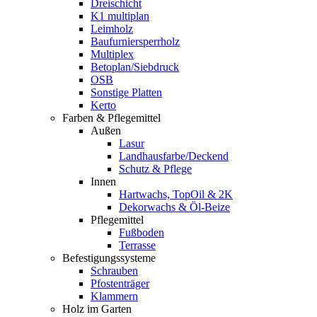
Dreischicht
K1 multiplan
Leimholz
Baufurniersperrholz
Multiplex
Betoplan/Siebdruck
OSB
Sonstige Platten
Kerto
Farben & Pflegemittel
Außen
Lasur
Landhausfarbe/Deckend
Schutz & Pflege
Innen
Hartwachs, TopOil & 2K
Dekorwachs & Öl-Beize
Pflegemittel
Fußboden
Terrasse
Befestigungssysteme
Schrauben
Pfostenträger
Klammern
Holz im Garten