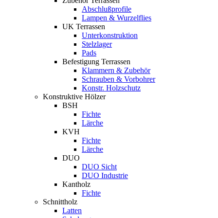
Zubehör Terrassen
Abschlußprofile
Lampen & Wurzelflies
UK Terrassen
Unterkonstruktion
Stelzlager
Pads
Befestigung Terrassen
Klammern & Zubehör
Schrauben & Vorbohrer
Konstr. Holzschutz
Konstruktive Hölzer
BSH
Fichte
Lärche
KVH
Fichte
Lärche
DUO
DUO Sicht
DUO Industrie
Kantholz
Fichte
Schnittholz
Latten