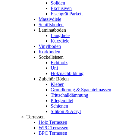
Soliden
Exclusiven
Fischgrät Parkett
Massivdiele
Schiffsboden
Laminatboden
Langdiele
Kurzdiele
Vinylboden
Korkboden
Sockelleisten
Echtholz
Uni
Holznachbildung
Zubehör Böden
Kleber
Grundierung & Spachtelmassen
Trittschalldämmung
Pflegemittel
Schienen
Silikon & Acryl
Terrassen
Holz Terrassen
WPC Terrassen
BPC Terrassen