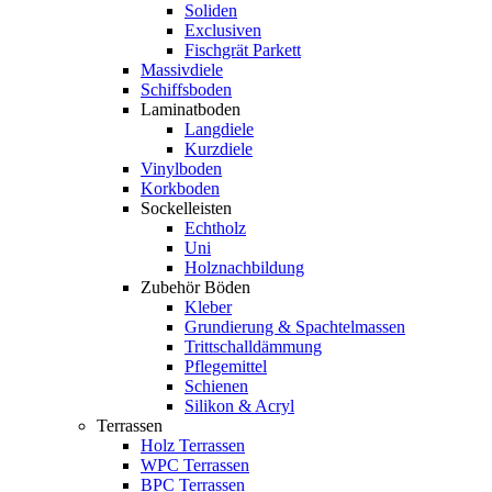
Soliden
Exclusiven
Fischgrät Parkett
Massivdiele
Schiffsboden
Laminatboden
Langdiele
Kurzdiele
Vinylboden
Korkboden
Sockelleisten
Echtholz
Uni
Holznachbildung
Zubehör Böden
Kleber
Grundierung & Spachtelmassen
Trittschalldämmung
Pflegemittel
Schienen
Silikon & Acryl
Terrassen
Holz Terrassen
WPC Terrassen
BPC Terrassen