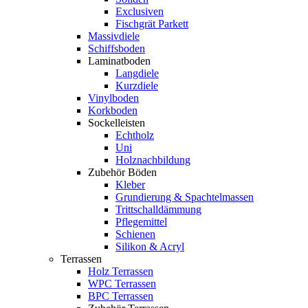
Exclusiven
Fischgrät Parkett
Massivdiele
Schiffsboden
Laminatboden
Langdiele
Kurzdiele
Vinylboden
Korkboden
Sockelleisten
Echtholz
Uni
Holznachbildung
Zubehör Böden
Kleber
Grundierung & Spachtelmassen
Trittschalldämmung
Pflegemittel
Schienen
Silikon & Acryl
Terrassen
Holz Terrassen
WPC Terrassen
BPC Terrassen