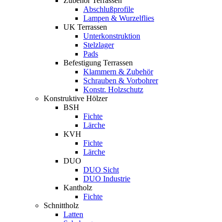
Zubehör Terrassen
Abschlußprofile
Lampen & Wurzelflies
UK Terrassen
Unterkonstruktion
Stelzlager
Pads
Befestigung Terrassen
Klammern & Zubehör
Schrauben & Vorbohrer
Konstr. Holzschutz
Konstruktive Hölzer
BSH
Fichte
Lärche
KVH
Fichte
Lärche
DUO
DUO Sicht
DUO Industrie
Kantholz
Fichte
Schnittholz
Latten