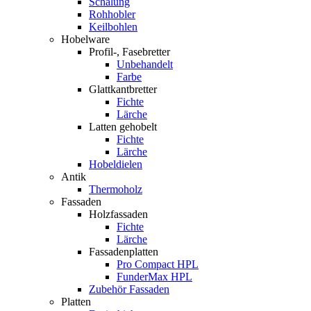
Schalung
Rohhobler
Keilbohlen
Hobelware
Profil-, Fasebretter
Unbehandelt
Farbe
Glattkantbretter
Fichte
Lärche
Latten gehobelt
Fichte
Lärche
Hobeldielen
Antik
Thermoholz
Fassaden
Holzfassaden
Fichte
Lärche
Fassadenplatten
Pro Compact HPL
FunderMax HPL
Zubehör Fassaden
Platten