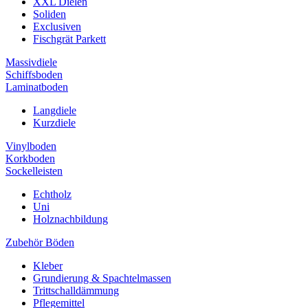
XXL Dielen
Soliden
Exclusiven
Fischgrät Parkett
Massivdiele
Schiffsboden
Laminatboden
Langdiele
Kurzdiele
Vinylboden
Korkboden
Sockelleisten
Echtholz
Uni
Holznachbildung
Zubehör Böden
Kleber
Grundierung & Spachtelmassen
Trittschalldämmung
Pflegemittel