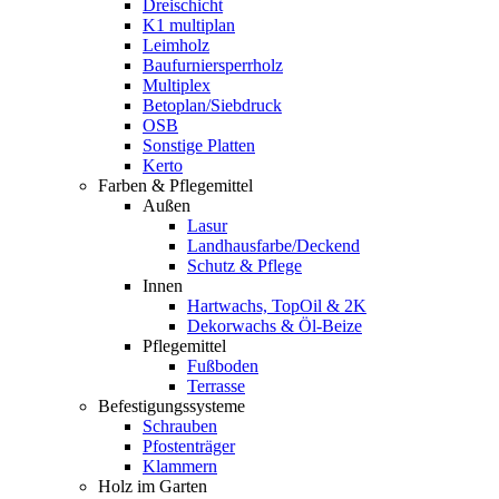
Dreischicht
K1 multiplan
Leimholz
Baufurniersperrholz
Multiplex
Betoplan/Siebdruck
OSB
Sonstige Platten
Kerto
Farben & Pflegemittel
Außen
Lasur
Landhausfarbe/Deckend
Schutz & Pflege
Innen
Hartwachs, TopOil & 2K
Dekorwachs & Öl-Beize
Pflegemittel
Fußboden
Terrasse
Befestigungssysteme
Schrauben
Pfostenträger
Klammern
Holz im Garten