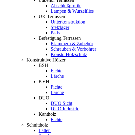
Zubehör Terrassen
Abschlußprofile
Lampen & Wurzelflies
UK Terrassen
Unterkonstruktion
Stelzlager
Pads
Befestigung Terrassen
Klammern & Zubehör
Schrauben & Vorbohrer
Konstr. Holzschutz
Konstruktive Hölzer
BSH
Fichte
Lärche
KVH
Fichte
Lärche
DUO
DUO Sicht
DUO Industrie
Kantholz
Fichte
Schnittholz
Latten