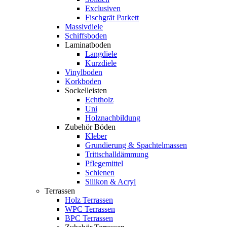
Exclusiven
Fischgrät Parkett
Massivdiele
Schiffsboden
Laminatboden
Langdiele
Kurzdiele
Vinylboden
Korkboden
Sockelleisten
Echtholz
Uni
Holznachbildung
Zubehör Böden
Kleber
Grundierung & Spachtelmassen
Trittschalldämmung
Pflegemittel
Schienen
Silikon & Acryl
Terrassen
Holz Terrassen
WPC Terrassen
BPC Terrassen