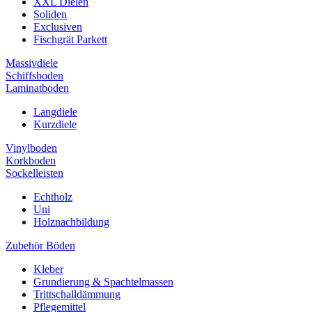
XXL Dielen
Soliden
Exclusiven
Fischgrät Parkett
Massivdiele
Schiffsboden
Laminatboden
Langdiele
Kurzdiele
Vinylboden
Korkboden
Sockelleisten
Echtholz
Uni
Holznachbildung
Zubehör Böden
Kleber
Grundierung & Spachtelmassen
Trittschalldämmung
Pflegemittel