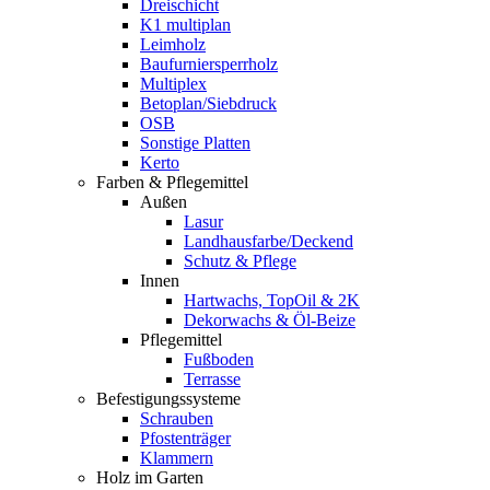
Dreischicht
K1 multiplan
Leimholz
Baufurniersperrholz
Multiplex
Betoplan/Siebdruck
OSB
Sonstige Platten
Kerto
Farben & Pflegemittel
Außen
Lasur
Landhausfarbe/Deckend
Schutz & Pflege
Innen
Hartwachs, TopOil & 2K
Dekorwachs & Öl-Beize
Pflegemittel
Fußboden
Terrasse
Befestigungssysteme
Schrauben
Pfostenträger
Klammern
Holz im Garten