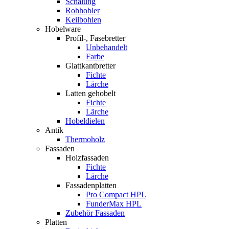
Schalung
Rohhobler
Keilbohlen
Hobelware
Profil-, Fasebretter
Unbehandelt
Farbe
Glattkantbretter
Fichte
Lärche
Latten gehobelt
Fichte
Lärche
Hobeldielen
Antik
Thermoholz
Fassaden
Holzfassaden
Fichte
Lärche
Fassadenplatten
Pro Compact HPL
FunderMax HPL
Zubehör Fassaden
Platten