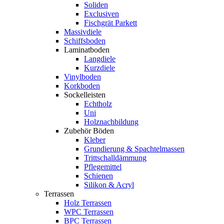
Soliden
Exclusiven
Fischgrät Parkett
Massivdiele
Schiffsboden
Laminatboden
Langdiele
Kurzdiele
Vinylboden
Korkboden
Sockelleisten
Echtholz
Uni
Holznachbildung
Zubehör Böden
Kleber
Grundierung & Spachtelmassen
Trittschalldämmung
Pflegemittel
Schienen
Silikon & Acryl
Terrassen
Holz Terrassen
WPC Terrassen
BPC Terrassen