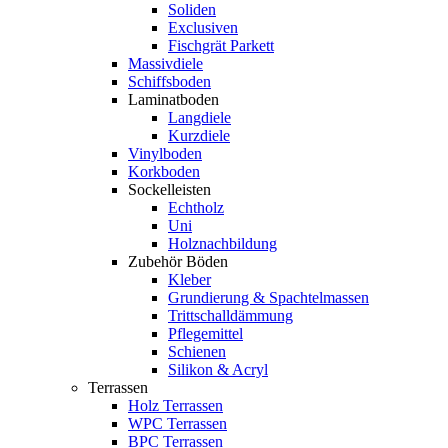
Soliden
Exclusiven
Fischgrät Parkett
Massivdiele
Schiffsboden
Laminatboden
Langdiele
Kurzdiele
Vinylboden
Korkboden
Sockelleisten
Echtholz
Uni
Holznachbildung
Zubehör Böden
Kleber
Grundierung & Spachtelmassen
Trittschalldämmung
Pflegemittel
Schienen
Silikon & Acryl
Terrassen
Holz Terrassen
WPC Terrassen
BPC Terrassen