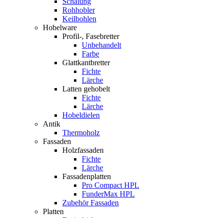
Schalung
Rohhobler
Keilbohlen
Hobelware
Profil-, Fasebretter
Unbehandelt
Farbe
Glattkantbretter
Fichte
Lärche
Latten gehobelt
Fichte
Lärche
Hobeldielen
Antik
Thermoholz
Fassaden
Holzfassaden
Fichte
Lärche
Fassadenplatten
Pro Compact HPL
FunderMax HPL
Zubehör Fassaden
Platten