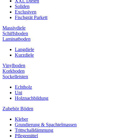
XXL Dielen
Soliden
Exclusiven
Fischgrät Parkett
Massivdiele
Schiffsboden
Laminatboden
Langdiele
Kurzdiele
Vinylboden
Korkboden
Sockelleisten
Echtholz
Uni
Holznachbildung
Zubehör Böden
Kleber
Grundierung & Spachtelmassen
Trittschalldämmung
Pflegemittel