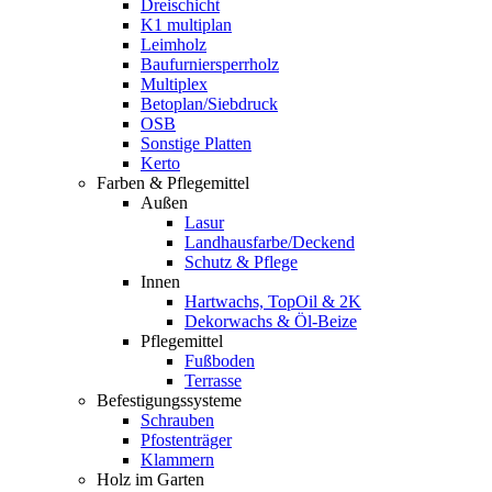
Dreischicht
K1 multiplan
Leimholz
Baufurniersperrholz
Multiplex
Betoplan/Siebdruck
OSB
Sonstige Platten
Kerto
Farben & Pflegemittel
Außen
Lasur
Landhausfarbe/Deckend
Schutz & Pflege
Innen
Hartwachs, TopOil & 2K
Dekorwachs & Öl-Beize
Pflegemittel
Fußboden
Terrasse
Befestigungssysteme
Schrauben
Pfostenträger
Klammern
Holz im Garten