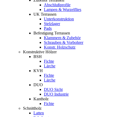
Zubehör Terrassen
Abschlußprofile
Lampen & Wurzelflies
UK Terrassen
Unterkonstruktion
Stelzlager
Pads
Befestigung Terrassen
Klammern & Zubehör
Schrauben & Vorbohrer
Konstr. Holzschutz
Konstruktive Hölzer
BSH
Fichte
Lärche
KVH
Fichte
Lärche
DUO
DUO Sicht
DUO Industrie
Kantholz
Fichte
Schnittholz
Latten