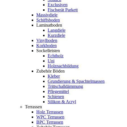
Exclusiven
Fischgrät Parkett
Massivdiele
Schiffsboden
Laminatboden
Langdiele
Kurzdiele
Vinylboden
Korkboden
Sockelleisten
Echtholz
Uni
Holznachbildung
Zubehör Böden
Kleber
Grundierung & Spachtelmassen
Trittschalldämmung
Pflegemittel
Schienen
Silikon & Acryl
Terrassen
Holz Terrassen
WPC Terrassen
BPC Terrassen