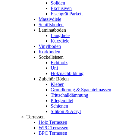
Soliden
Exclusiven
Fischgrät Parkett
Massivdiele
Schiffsboden
Laminatboden
Langdiele
Kurzdiele
Vinylboden
Korkboden
Sockelleisten
Echtholz
Uni
Holznachbildung
Zubehör Böden
Kleber
Grundierung & Spachtelmassen
Trittschalldämmung
Pflegemittel
Schienen
Silikon & Acryl
Terrassen
Holz Terrassen
WPC Terrassen
BPC Terrassen