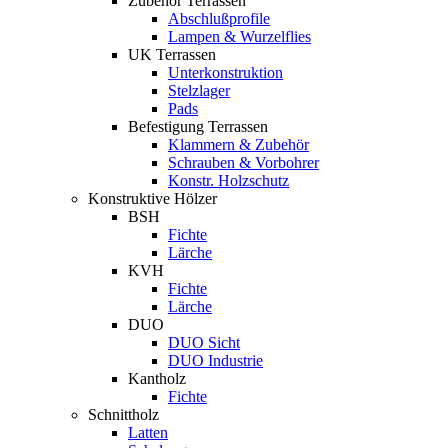
Zubehör Terrassen
Abschlußprofile
Lampen & Wurzelflies
UK Terrassen
Unterkonstruktion
Stelzlager
Pads
Befestigung Terrassen
Klammern & Zubehör
Schrauben & Vorbohrer
Konstr. Holzschutz
Konstruktive Hölzer
BSH
Fichte
Lärche
KVH
Fichte
Lärche
DUO
DUO Sicht
DUO Industrie
Kantholz
Fichte
Schnittholz
Latten