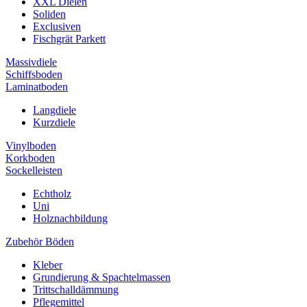
XXL Dielen
Soliden
Exclusiven
Fischgrät Parkett
Massivdiele
Schiffsboden
Laminatboden
Langdiele
Kurzdiele
Vinylboden
Korkboden
Sockelleisten
Echtholz
Uni
Holznachbildung
Zubehör Böden
Kleber
Grundierung & Spachtelmassen
Trittschalldämmung
Pflegemittel