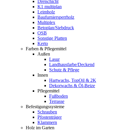
Dreischicht
K1 multiplan
Leimholz
Baufurniersperrholz
Multiplex
Betoplan/Siebdruck
OSB
Sonstige Platten
Kerto
Farben & Pflegemittel
Außen
Lasur
Landhausfarbe/Deckend
Schutz & Pflege
Innen
Hartwachs, TopOil & 2K
Dekorwachs & Öl-Beize
Pflegemittel
Fußboden
Terrasse
Befestigungssysteme
Schrauben
Pfostenträger
Klammern
Holz im Garten