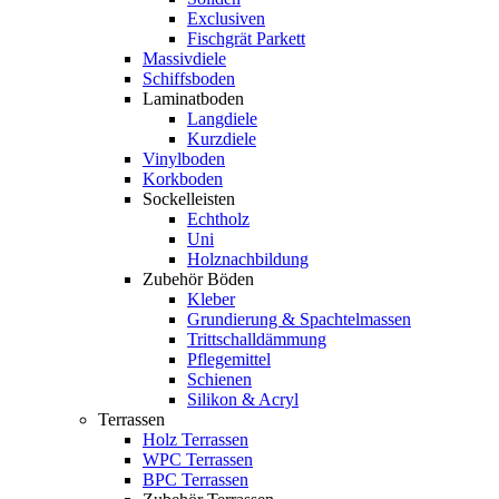
Exclusiven
Fischgrät Parkett
Massivdiele
Schiffsboden
Laminatboden
Langdiele
Kurzdiele
Vinylboden
Korkboden
Sockelleisten
Echtholz
Uni
Holznachbildung
Zubehör Böden
Kleber
Grundierung & Spachtelmassen
Trittschalldämmung
Pflegemittel
Schienen
Silikon & Acryl
Terrassen
Holz Terrassen
WPC Terrassen
BPC Terrassen