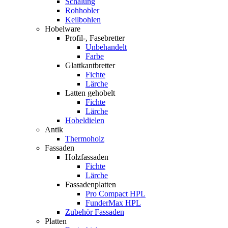
Schalung
Rohhobler
Keilbohlen
Hobelware
Profil-, Fasebretter
Unbehandelt
Farbe
Glattkantbretter
Fichte
Lärche
Latten gehobelt
Fichte
Lärche
Hobeldielen
Antik
Thermoholz
Fassaden
Holzfassaden
Fichte
Lärche
Fassadenplatten
Pro Compact HPL
FunderMax HPL
Zubehör Fassaden
Platten