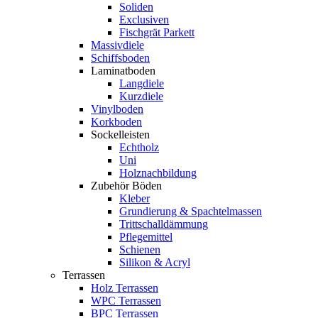
Soliden
Exclusiven
Fischgrät Parkett
Massivdiele
Schiffsboden
Laminatboden
Langdiele
Kurzdiele
Vinylboden
Korkboden
Sockelleisten
Echtholz
Uni
Holznachbildung
Zubehör Böden
Kleber
Grundierung & Spachtelmassen
Trittschalldämmung
Pflegemittel
Schienen
Silikon & Acryl
Terrassen
Holz Terrassen
WPC Terrassen
BPC Terrassen