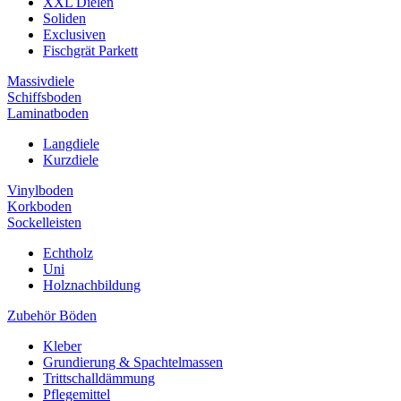
XXL Dielen
Soliden
Exclusiven
Fischgrät Parkett
Massivdiele
Schiffsboden
Laminatboden
Langdiele
Kurzdiele
Vinylboden
Korkboden
Sockelleisten
Echtholz
Uni
Holznachbildung
Zubehör Böden
Kleber
Grundierung & Spachtelmassen
Trittschalldämmung
Pflegemittel