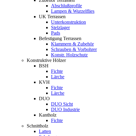
Zubehör Terrassen
Abschlußprofile
Lampen & Wurzelflies
UK Terrassen
Unterkonstruktion
Stelzlager
Pads
Befestigung Terrassen
Klammern & Zubehör
Schrauben & Vorbohrer
Konstr. Holzschutz
Konstruktive Hölzer
BSH
Fichte
Lärche
KVH
Fichte
Lärche
DUO
DUO Sicht
DUO Industrie
Kantholz
Fichte
Schnittholz
Latten