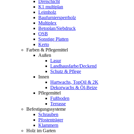
Dreischicht
K1 multiplan
Leimholz
Baufurniersperrholz
Multiplex
Betoplan/Siebdruck
OSB
Sonstige Platten
Kerto
Farben & Pflegemittel
Außen
Lasur
Landhausfarbe/Deckend
Schutz & Pflege
Innen
Hartwachs, TopOil & 2K
Dekorwachs & Öl-Beize
Pflegemittel
Fußboden
Terrasse
Befestigungssysteme
Schrauben
Pfostenträger
Klammern
Holz im Garten