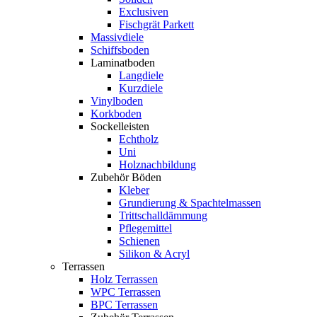
Exclusiven
Fischgrät Parkett
Massivdiele
Schiffsboden
Laminatboden
Langdiele
Kurzdiele
Vinylboden
Korkboden
Sockelleisten
Echtholz
Uni
Holznachbildung
Zubehör Böden
Kleber
Grundierung & Spachtelmassen
Trittschalldämmung
Pflegemittel
Schienen
Silikon & Acryl
Terrassen
Holz Terrassen
WPC Terrassen
BPC Terrassen