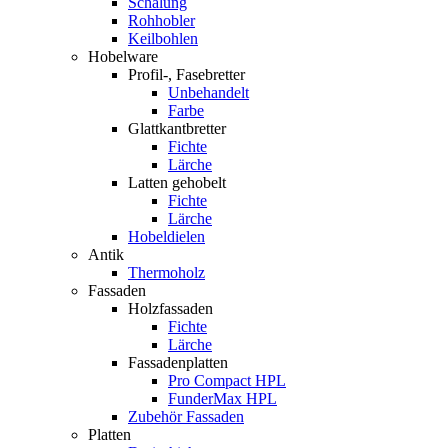
Schalung
Rohhobler
Keilbohlen
Hobelware
Profil-, Fasebretter
Unbehandelt
Farbe
Glattkantbretter
Fichte
Lärche
Latten gehobelt
Fichte
Lärche
Hobeldielen
Antik
Thermoholz
Fassaden
Holzfassaden
Fichte
Lärche
Fassadenplatten
Pro Compact HPL
FunderMax HPL
Zubehör Fassaden
Platten