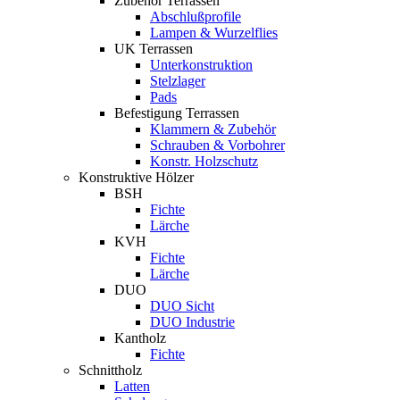
Zubehör Terrassen
Abschlußprofile
Lampen & Wurzelflies
UK Terrassen
Unterkonstruktion
Stelzlager
Pads
Befestigung Terrassen
Klammern & Zubehör
Schrauben & Vorbohrer
Konstr. Holzschutz
Konstruktive Hölzer
BSH
Fichte
Lärche
KVH
Fichte
Lärche
DUO
DUO Sicht
DUO Industrie
Kantholz
Fichte
Schnittholz
Latten