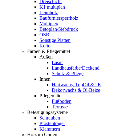
Dreischicht
K1 multiplan
Leimholz
Baufurniersperrholz
Multiplex
Betoplan/Siebdruck
OSB
Sonstige Platten
Kerto
Farben & Pflegemittel
Außen
Lasur
Landhausfarbe/Deckend
Schutz & Pflege
Innen
Hartwachs, TopOil & 2K
Dekorwachs & Öl-Beize
Pflegemittel
Fußboden
Terrasse
Befestigungssysteme
Schrauben
Pfostenträger
Klammern
Holz im Garten