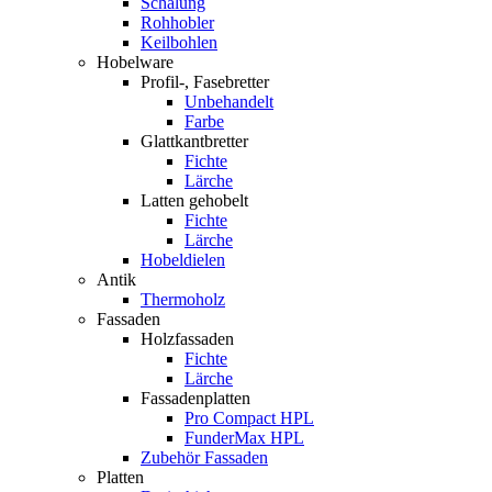
Schalung
Rohhobler
Keilbohlen
Hobelware
Profil-, Fasebretter
Unbehandelt
Farbe
Glattkantbretter
Fichte
Lärche
Latten gehobelt
Fichte
Lärche
Hobeldielen
Antik
Thermoholz
Fassaden
Holzfassaden
Fichte
Lärche
Fassadenplatten
Pro Compact HPL
FunderMax HPL
Zubehör Fassaden
Platten