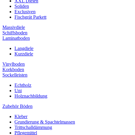
XXL Dielen
Soliden
Exclusiven
Fischgrät Parkett
Massivdiele
Schiffsboden
Laminatboden
Langdiele
Kurzdiele
Vinylboden
Korkboden
Sockelleisten
Echtholz
Uni
Holznachbildung
Zubehör Böden
Kleber
Grundierung & Spachtelmassen
Trittschalldämmung
Pflegemittel