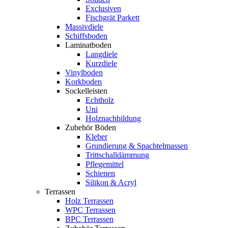
Exclusiven
Fischgrät Parkett
Massivdiele
Schiffsboden
Laminatboden
Langdiele
Kurzdiele
Vinylboden
Korkboden
Sockelleisten
Echtholz
Uni
Holznachbildung
Zubehör Böden
Kleber
Grundierung & Spachtelmassen
Trittschalldämmung
Pflegemittel
Schienen
Silikon & Acryl
Terrassen
Holz Terrassen
WPC Terrassen
BPC Terrassen