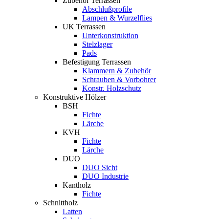
Zubehör Terrassen
Abschlußprofile
Lampen & Wurzelflies
UK Terrassen
Unterkonstruktion
Stelzlager
Pads
Befestigung Terrassen
Klammern & Zubehör
Schrauben & Vorbohrer
Konstr. Holzschutz
Konstruktive Hölzer
BSH
Fichte
Lärche
KVH
Fichte
Lärche
DUO
DUO Sicht
DUO Industrie
Kantholz
Fichte
Schnittholz
Latten