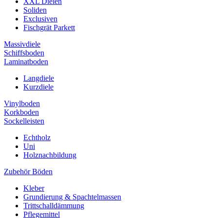
XXL Dielen
Soliden
Exclusiven
Fischgrät Parkett
Massivdiele
Schiffsboden
Laminatboden
Langdiele
Kurzdiele
Vinylboden
Korkboden
Sockelleisten
Echtholz
Uni
Holznachbildung
Zubehör Böden
Kleber
Grundierung & Spachtelmassen
Trittschalldämmung
Pflegemittel