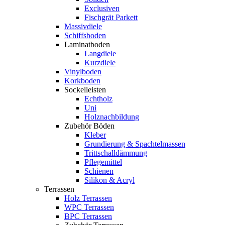
Exclusiven
Fischgrät Parkett
Massivdiele
Schiffsboden
Laminatboden
Langdiele
Kurzdiele
Vinylboden
Korkboden
Sockelleisten
Echtholz
Uni
Holznachbildung
Zubehör Böden
Kleber
Grundierung & Spachtelmassen
Trittschalldämmung
Pflegemittel
Schienen
Silikon & Acryl
Terrassen
Holz Terrassen
WPC Terrassen
BPC Terrassen