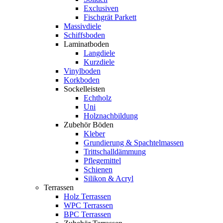
Exclusiven
Fischgrät Parkett
Massivdiele
Schiffsboden
Laminatboden
Langdiele
Kurzdiele
Vinylboden
Korkboden
Sockelleisten
Echtholz
Uni
Holznachbildung
Zubehör Böden
Kleber
Grundierung & Spachtelmassen
Trittschalldämmung
Pflegemittel
Schienen
Silikon & Acryl
Terrassen
Holz Terrassen
WPC Terrassen
BPC Terrassen