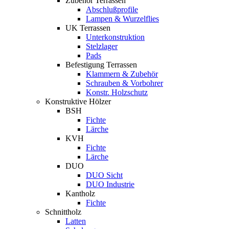
Zubehör Terrassen
Abschlußprofile
Lampen & Wurzelflies
UK Terrassen
Unterkonstruktion
Stelzlager
Pads
Befestigung Terrassen
Klammern & Zubehör
Schrauben & Vorbohrer
Konstr. Holzschutz
Konstruktive Hölzer
BSH
Fichte
Lärche
KVH
Fichte
Lärche
DUO
DUO Sicht
DUO Industrie
Kantholz
Fichte
Schnittholz
Latten