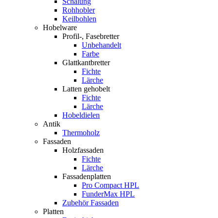
Schalung
Rohhobler
Keilbohlen
Hobelware
Profil-, Fasebretter
Unbehandelt
Farbe
Glattkantbretter
Fichte
Lärche
Latten gehobelt
Fichte
Lärche
Hobeldielen
Antik
Thermoholz
Fassaden
Holzfassaden
Fichte
Lärche
Fassadenplatten
Pro Compact HPL
FunderMax HPL
Zubehör Fassaden
Platten