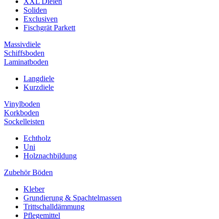
XXL Dielen
Soliden
Exclusiven
Fischgrät Parkett
Massivdiele
Schiffsboden
Laminatboden
Langdiele
Kurzdiele
Vinylboden
Korkboden
Sockelleisten
Echtholz
Uni
Holznachbildung
Zubehör Böden
Kleber
Grundierung & Spachtelmassen
Trittschalldämmung
Pflegemittel