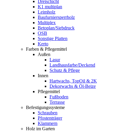
Dreischicht
K1 multiplan
Leimholz
Baufurniersperrholz
Multiplex
Betoplan/Siebdruck
OSB
Sonstige Platten
Kerto
Farben & Pflegemittel
Außen
Lasur
Landhausfarbe/Deckend
Schutz & Pflege
Innen
Hartwachs, TopOil & 2K
Dekorwachs & Öl-Beize
Pflegemittel
Fußboden
Terrasse
Befestigungssysteme
Schrauben
Pfostenträger
Klammern
Holz im Garten