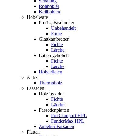
Schalung
Rohhobler
Keilbohlen
Hobelware
Profil-, Fasebretter
Unbehandelt
Farbe
Glattkantbretter
Fichte
Lärche
Latten gehobelt
Fichte
Lärche
Hobeldielen
Antik
Thermoholz
Fassaden
Holzfassaden
Fichte
Lärche
Fassadenplatten
Pro Compact HPL
FunderMax HPL
Zubehör Fassaden
Platten