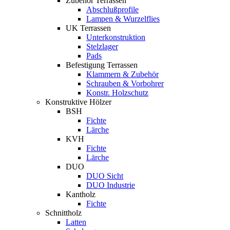
Zubehör Terrassen
Abschlußprofile
Lampen & Wurzelflies
UK Terrassen
Unterkonstruktion
Stelzlager
Pads
Befestigung Terrassen
Klammern & Zubehör
Schrauben & Vorbohrer
Konstr. Holzschutz
Konstruktive Hölzer
BSH
Fichte
Lärche
KVH
Fichte
Lärche
DUO
DUO Sicht
DUO Industrie
Kantholz
Fichte
Schnittholz
Latten