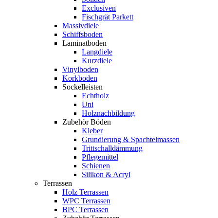
Exclusiven
Fischgrät Parkett
Massivdiele
Schiffsboden
Laminatboden
Langdiele
Kurzdiele
Vinylboden
Korkboden
Sockelleisten
Echtholz
Uni
Holznachbildung
Zubehör Böden
Kleber
Grundierung & Spachtelmassen
Trittschalldämmung
Pflegemittel
Schienen
Silikon & Acryl
Terrassen
Holz Terrassen
WPC Terrassen
BPC Terrassen