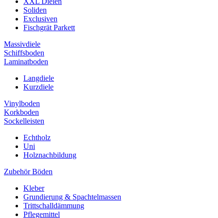
XXL Dielen
Soliden
Exclusiven
Fischgrät Parkett
Massivdiele
Schiffsboden
Laminatboden
Langdiele
Kurzdiele
Vinylboden
Korkboden
Sockelleisten
Echtholz
Uni
Holznachbildung
Zubehör Böden
Kleber
Grundierung & Spachtelmassen
Trittschalldämmung
Pflegemittel