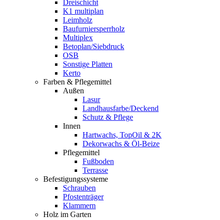
Dreischicht
K1 multiplan
Leimholz
Baufurniersperrholz
Multiplex
Betoplan/Siebdruck
OSB
Sonstige Platten
Kerto
Farben & Pflegemittel
Außen
Lasur
Landhausfarbe/Deckend
Schutz & Pflege
Innen
Hartwachs, TopOil & 2K
Dekorwachs & Öl-Beize
Pflegemittel
Fußboden
Terrasse
Befestigungssysteme
Schrauben
Pfostenträger
Klammern
Holz im Garten