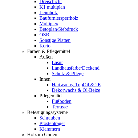
Dreischicht
K1 multiplan
Leimholz
Baufurniersperrholz
Multiplex
Betoplan/Siebdruck
OSB
Sonstige Platten
Kerto
Farben & Pflegemittel
Außen
Lasur
Landhausfarbe/Deckend
Schutz & Pflege
Innen
Hartwachs, TopOil & 2K
Dekorwachs & Öl-Beize
Pflegemittel
Fußboden
Terrasse
Befestigungssysteme
Schrauben
Pfostenträger
Klammern
Holz im Garten