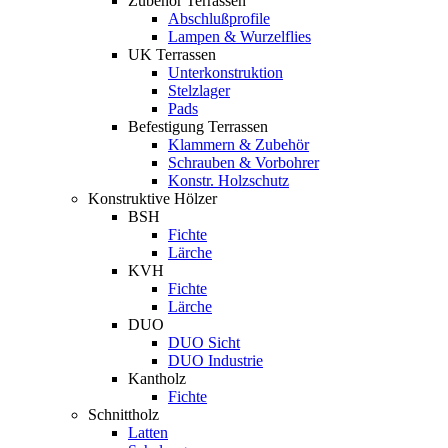
Zubehör Terrassen
Abschlußprofile
Lampen & Wurzelflies
UK Terrassen
Unterkonstruktion
Stelzlager
Pads
Befestigung Terrassen
Klammern & Zubehör
Schrauben & Vorbohrer
Konstr. Holzschutz
Konstruktive Hölzer
BSH
Fichte
Lärche
KVH
Fichte
Lärche
DUO
DUO Sicht
DUO Industrie
Kantholz
Fichte
Schnittholz
Latten