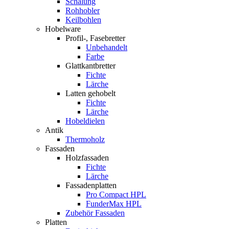
Schalung
Rohhobler
Keilbohlen
Hobelware
Profil-, Fasebretter
Unbehandelt
Farbe
Glattkantbretter
Fichte
Lärche
Latten gehobelt
Fichte
Lärche
Hobeldielen
Antik
Thermoholz
Fassaden
Holzfassaden
Fichte
Lärche
Fassadenplatten
Pro Compact HPL
FunderMax HPL
Zubehör Fassaden
Platten