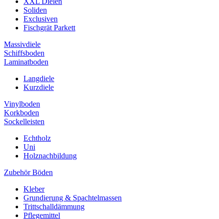
XXL Dielen
Soliden
Exclusiven
Fischgrät Parkett
Massivdiele
Schiffsboden
Laminatboden
Langdiele
Kurzdiele
Vinylboden
Korkboden
Sockelleisten
Echtholz
Uni
Holznachbildung
Zubehör Böden
Kleber
Grundierung & Spachtelmassen
Trittschalldämmung
Pflegemittel