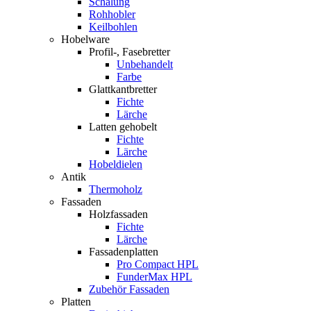
Schalung
Rohhobler
Keilbohlen
Hobelware
Profil-, Fasebretter
Unbehandelt
Farbe
Glattkantbretter
Fichte
Lärche
Latten gehobelt
Fichte
Lärche
Hobeldielen
Antik
Thermoholz
Fassaden
Holzfassaden
Fichte
Lärche
Fassadenplatten
Pro Compact HPL
FunderMax HPL
Zubehör Fassaden
Platten