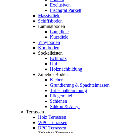
Exclusiven
Fischgrät Parkett
Massivdiele
Schiffsboden
Laminatboden
Langdiele
Kurzdiele
Vinylboden
Korkboden
Sockelleisten
Echtholz
Uni
Holznachbildung
Zubehör Böden
Kleber
Grundierung & Spachtelmassen
Trittschalldämmung
Pflegemittel
Schienen
Silikon & Acryl
Terrassen
Holz Terrassen
WPC Terrassen
BPC Terrassen