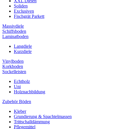
XXL Dielen
Soliden
Exclusiven
Fischgrät Parkett
Massivdiele
Schiffsboden
Laminatboden
Langdiele
Kurzdiele
Vinylboden
Korkboden
Sockelleisten
Echtholz
Uni
Holznachbildung
Zubehör Böden
Kleber
Grundierung & Spachtelmassen
Trittschalldämmung
Pflegemittel