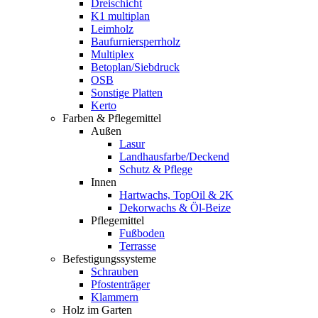
Dreischicht
K1 multiplan
Leimholz
Baufurniersperrholz
Multiplex
Betoplan/Siebdruck
OSB
Sonstige Platten
Kerto
Farben & Pflegemittel
Außen
Lasur
Landhausfarbe/Deckend
Schutz & Pflege
Innen
Hartwachs, TopOil & 2K
Dekorwachs & Öl-Beize
Pflegemittel
Fußboden
Terrasse
Befestigungssysteme
Schrauben
Pfostenträger
Klammern
Holz im Garten