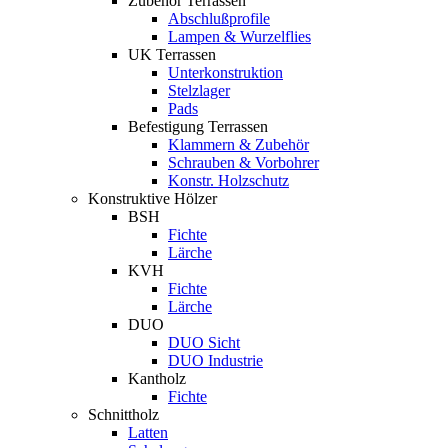
Zubehör Terrassen
Abschlußprofile
Lampen & Wurzelflies
UK Terrassen
Unterkonstruktion
Stelzlager
Pads
Befestigung Terrassen
Klammern & Zubehör
Schrauben & Vorbohrer
Konstr. Holzschutz
Konstruktive Hölzer
BSH
Fichte
Lärche
KVH
Fichte
Lärche
DUO
DUO Sicht
DUO Industrie
Kantholz
Fichte
Schnittholz
Latten