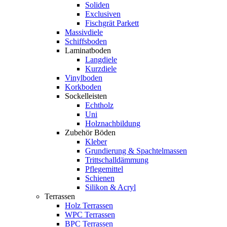
Soliden
Exclusiven
Fischgrät Parkett
Massivdiele
Schiffsboden
Laminatboden
Langdiele
Kurzdiele
Vinylboden
Korkboden
Sockelleisten
Echtholz
Uni
Holznachbildung
Zubehör Böden
Kleber
Grundierung & Spachtelmassen
Trittschalldämmung
Pflegemittel
Schienen
Silikon & Acryl
Terrassen
Holz Terrassen
WPC Terrassen
BPC Terrassen