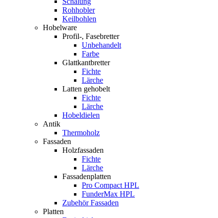
Schalung
Rohhobler
Keilbohlen
Hobelware
Profil-, Fasebretter
Unbehandelt
Farbe
Glattkantbretter
Fichte
Lärche
Latten gehobelt
Fichte
Lärche
Hobeldielen
Antik
Thermoholz
Fassaden
Holzfassaden
Fichte
Lärche
Fassadenplatten
Pro Compact HPL
FunderMax HPL
Zubehör Fassaden
Platten