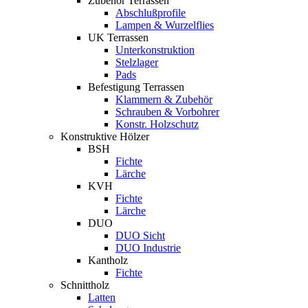
Zubehör Terrassen
Abschlußprofile
Lampen & Wurzelflies
UK Terrassen
Unterkonstruktion
Stelzlager
Pads
Befestigung Terrassen
Klammern & Zubehör
Schrauben & Vorbohrer
Konstr. Holzschutz
Konstruktive Hölzer
BSH
Fichte
Lärche
KVH
Fichte
Lärche
DUO
DUO Sicht
DUO Industrie
Kantholz
Fichte
Schnittholz
Latten