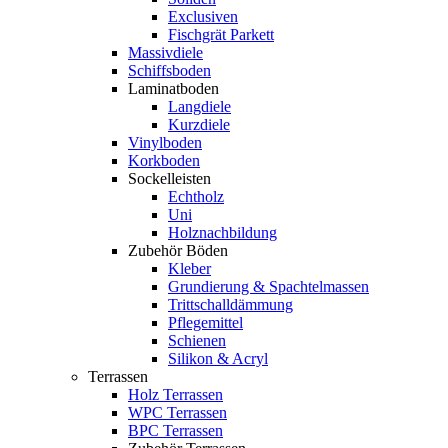
Exclusiven
Fischgrät Parkett
Massivdiele
Schiffsboden
Laminatboden
Langdiele
Kurzdiele
Vinylboden
Korkboden
Sockelleisten
Echtholz
Uni
Holznachbildung
Zubehör Böden
Kleber
Grundierung & Spachtelmassen
Trittschalldämmung
Pflegemittel
Schienen
Silikon & Acryl
Terrassen
Holz Terrassen
WPC Terrassen
BPC Terrassen