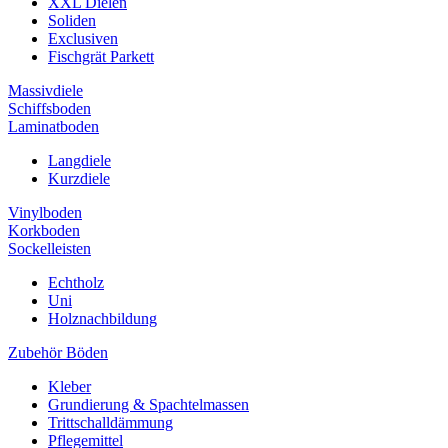
XXL Dielen
Soliden
Exclusiven
Fischgrät Parkett
Massivdiele
Schiffsboden
Laminatboden
Langdiele
Kurzdiele
Vinylboden
Korkboden
Sockelleisten
Echtholz
Uni
Holznachbildung
Zubehör Böden
Kleber
Grundierung & Spachtelmassen
Trittschalldämmung
Pflegemittel