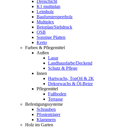
Dreischicht
K1 multiplan
Leimholz
Baufurniersperrholz
Multiplex
Betoplan/Siebdruck
OSB
Sonstige Platten
Kerto
Farben & Pflegemittel
Außen
Lasur
Landhausfarbe/Deckend
Schutz & Pflege
Innen
Hartwachs, TopOil & 2K
Dekorwachs & Öl-Beize
Pflegemittel
Fußboden
Terrasse
Befestigungssysteme
Schrauben
Pfostenträger
Klammern
Holz im Garten