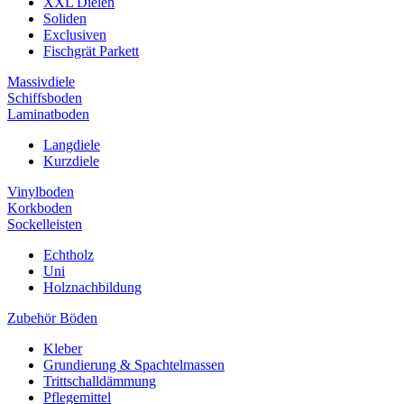
XXL Dielen
Soliden
Exclusiven
Fischgrät Parkett
Massivdiele
Schiffsboden
Laminatboden
Langdiele
Kurzdiele
Vinylboden
Korkboden
Sockelleisten
Echtholz
Uni
Holznachbildung
Zubehör Böden
Kleber
Grundierung & Spachtelmassen
Trittschalldämmung
Pflegemittel