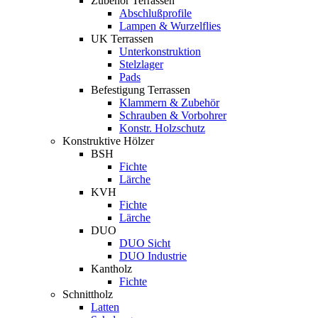
Zubehör Terrassen
Abschlußprofile
Lampen & Wurzelflies
UK Terrassen
Unterkonstruktion
Stelzlager
Pads
Befestigung Terrassen
Klammern & Zubehör
Schrauben & Vorbohrer
Konstr. Holzschutz
Konstruktive Hölzer
BSH
Fichte
Lärche
KVH
Fichte
Lärche
DUO
DUO Sicht
DUO Industrie
Kantholz
Fichte
Schnittholz
Latten