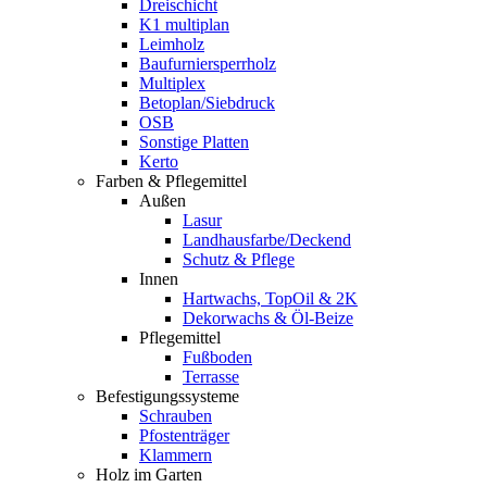
Dreischicht
K1 multiplan
Leimholz
Baufurniersperrholz
Multiplex
Betoplan/Siebdruck
OSB
Sonstige Platten
Kerto
Farben & Pflegemittel
Außen
Lasur
Landhausfarbe/Deckend
Schutz & Pflege
Innen
Hartwachs, TopOil & 2K
Dekorwachs & Öl-Beize
Pflegemittel
Fußboden
Terrasse
Befestigungssysteme
Schrauben
Pfostenträger
Klammern
Holz im Garten