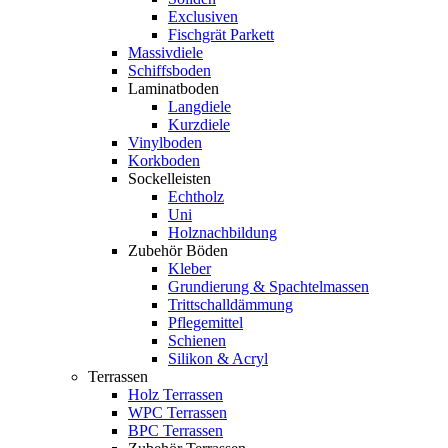
Exclusiven
Fischgrät Parkett
Massivdiele
Schiffsboden
Laminatboden
Langdiele
Kurzdiele
Vinylboden
Korkboden
Sockelleisten
Echtholz
Uni
Holznachbildung
Zubehör Böden
Kleber
Grundierung & Spachtelmassen
Trittschalldämmung
Pflegemittel
Schienen
Silikon & Acryl
Terrassen
Holz Terrassen
WPC Terrassen
BPC Terrassen