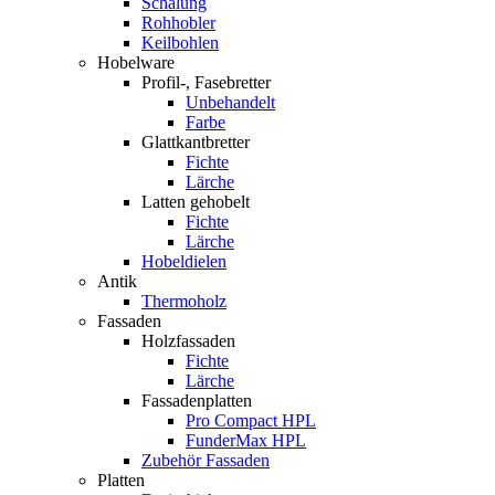
Schalung
Rohhobler
Keilbohlen
Hobelware
Profil-, Fasebretter
Unbehandelt
Farbe
Glattkantbretter
Fichte
Lärche
Latten gehobelt
Fichte
Lärche
Hobeldielen
Antik
Thermoholz
Fassaden
Holzfassaden
Fichte
Lärche
Fassadenplatten
Pro Compact HPL
FunderMax HPL
Zubehör Fassaden
Platten