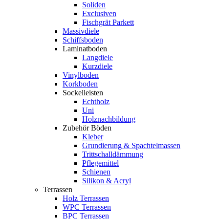
Soliden
Exclusiven
Fischgrät Parkett
Massivdiele
Schiffsboden
Laminatboden
Langdiele
Kurzdiele
Vinylboden
Korkboden
Sockelleisten
Echtholz
Uni
Holznachbildung
Zubehör Böden
Kleber
Grundierung & Spachtelmassen
Trittschalldämmung
Pflegemittel
Schienen
Silikon & Acryl
Terrassen
Holz Terrassen
WPC Terrassen
BPC Terrassen