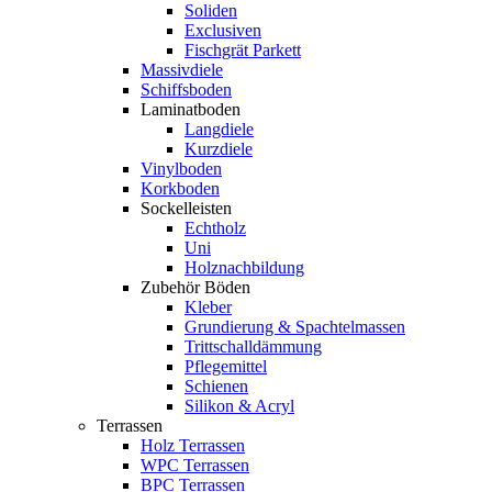
Soliden
Exclusiven
Fischgrät Parkett
Massivdiele
Schiffsboden
Laminatboden
Langdiele
Kurzdiele
Vinylboden
Korkboden
Sockelleisten
Echtholz
Uni
Holznachbildung
Zubehör Böden
Kleber
Grundierung & Spachtelmassen
Trittschalldämmung
Pflegemittel
Schienen
Silikon & Acryl
Terrassen
Holz Terrassen
WPC Terrassen
BPC Terrassen