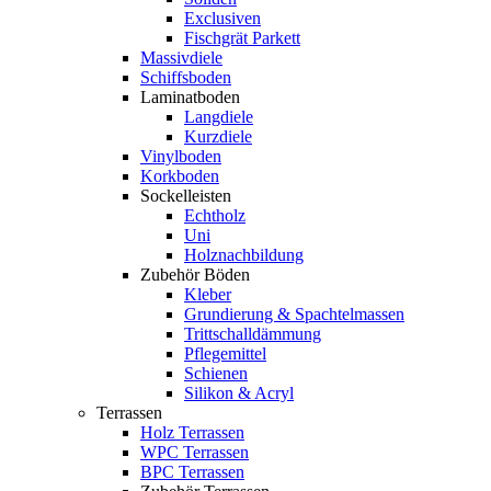
Exclusiven
Fischgrät Parkett
Massivdiele
Schiffsboden
Laminatboden
Langdiele
Kurzdiele
Vinylboden
Korkboden
Sockelleisten
Echtholz
Uni
Holznachbildung
Zubehör Böden
Kleber
Grundierung & Spachtelmassen
Trittschalldämmung
Pflegemittel
Schienen
Silikon & Acryl
Terrassen
Holz Terrassen
WPC Terrassen
BPC Terrassen