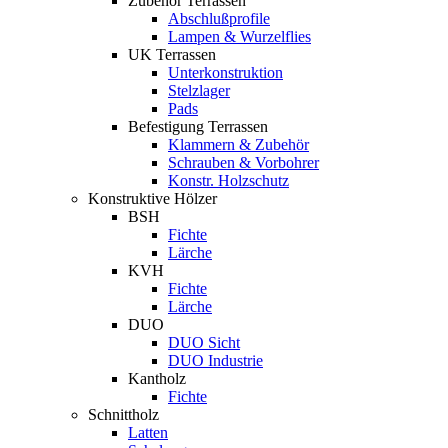
Zubehör Terrassen
Abschlußprofile
Lampen & Wurzelflies
UK Terrassen
Unterkonstruktion
Stelzlager
Pads
Befestigung Terrassen
Klammern & Zubehör
Schrauben & Vorbohrer
Konstr. Holzschutz
Konstruktive Hölzer
BSH
Fichte
Lärche
KVH
Fichte
Lärche
DUO
DUO Sicht
DUO Industrie
Kantholz
Fichte
Schnittholz
Latten