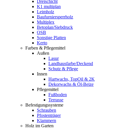
Dreischicht
K1 multiplan
Leimholz
Baufurniersperrholz
Multiplex
Betoplan/Siebdruck
OSB
Sonstige Platten
Kerto
Farben & Pflegemittel
Außen
Lasur
Landhausfarbe/Deckend
Schutz & Pflege
Innen
Hartwachs, TopOil & 2K
Dekorwachs & Öl-Beize
Pflegemittel
Fußboden
Terrasse
Befestigungssysteme
Schrauben
Pfostenträger
Klammern
Holz im Garten