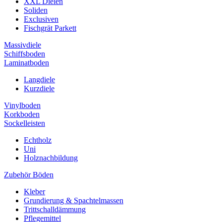
XXL Dielen
Soliden
Exclusiven
Fischgrät Parkett
Massivdiele
Schiffsboden
Laminatboden
Langdiele
Kurzdiele
Vinylboden
Korkboden
Sockelleisten
Echtholz
Uni
Holznachbildung
Zubehör Böden
Kleber
Grundierung & Spachtelmassen
Trittschalldämmung
Pflegemittel