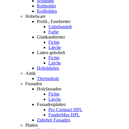
Schalung
Rohhobler
Keilbohlen
Hobelware
Profil-, Fasebretter
Unbehandelt
Farbe
Glattkantbretter
Fichte
Lärche
Latten gehobelt
Fichte
Lärche
Hobeldielen
Antik
Thermoholz
Fassaden
Holzfassaden
Fichte
Lärche
Fassadenplatten
Pro Compact HPL
FunderMax HPL
Zubehör Fassaden
Platten