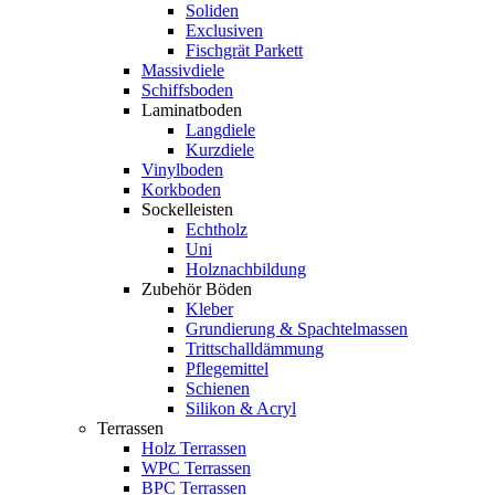
Soliden
Exclusiven
Fischgrät Parkett
Massivdiele
Schiffsboden
Laminatboden
Langdiele
Kurzdiele
Vinylboden
Korkboden
Sockelleisten
Echtholz
Uni
Holznachbildung
Zubehör Böden
Kleber
Grundierung & Spachtelmassen
Trittschalldämmung
Pflegemittel
Schienen
Silikon & Acryl
Terrassen
Holz Terrassen
WPC Terrassen
BPC Terrassen