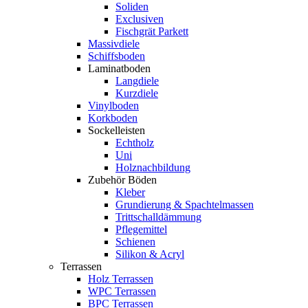
Soliden
Exclusiven
Fischgrät Parkett
Massivdiele
Schiffsboden
Laminatboden
Langdiele
Kurzdiele
Vinylboden
Korkboden
Sockelleisten
Echtholz
Uni
Holznachbildung
Zubehör Böden
Kleber
Grundierung & Spachtelmassen
Trittschalldämmung
Pflegemittel
Schienen
Silikon & Acryl
Terrassen
Holz Terrassen
WPC Terrassen
BPC Terrassen