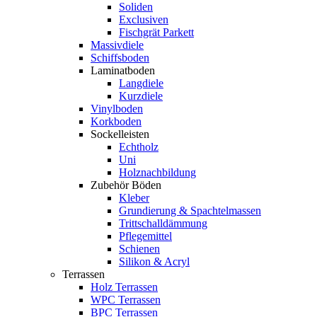
Soliden
Exclusiven
Fischgrät Parkett
Massivdiele
Schiffsboden
Laminatboden
Langdiele
Kurzdiele
Vinylboden
Korkboden
Sockelleisten
Echtholz
Uni
Holznachbildung
Zubehör Böden
Kleber
Grundierung & Spachtelmassen
Trittschalldämmung
Pflegemittel
Schienen
Silikon & Acryl
Terrassen
Holz Terrassen
WPC Terrassen
BPC Terrassen