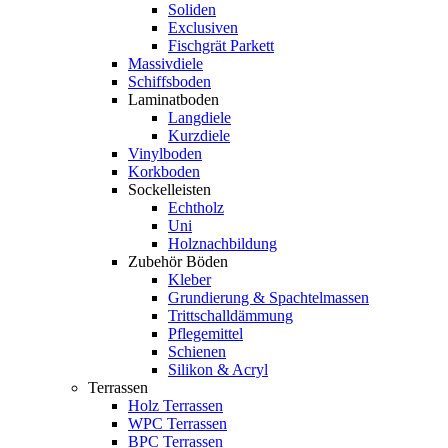
Soliden
Exclusiven
Fischgrät Parkett
Massivdiele
Schiffsboden
Laminatboden
Langdiele
Kurzdiele
Vinylboden
Korkboden
Sockelleisten
Echtholz
Uni
Holznachbildung
Zubehör Böden
Kleber
Grundierung & Spachtelmassen
Trittschalldämmung
Pflegemittel
Schienen
Silikon & Acryl
Terrassen
Holz Terrassen
WPC Terrassen
BPC Terrassen