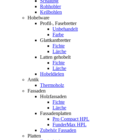
Schalung
Rohhobler
Keilbohlen
Hobelware
Profil-, Fasebretter
Unbehandelt
Farbe
Glattkantbretter
Fichte
Lärche
Latten gehobelt
Fichte
Lärche
Hobeldielen
Antik
Thermoholz
Fassaden
Holzfassaden
Fichte
Lärche
Fassadenplatten
Pro Compact HPL
FunderMax HPL
Zubehör Fassaden
Platten