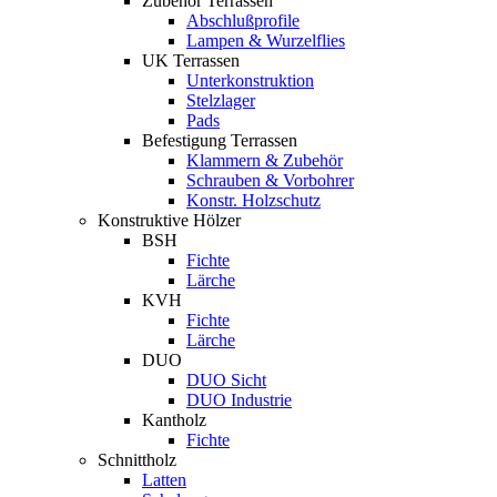
Zubehör Terrassen
Abschlußprofile
Lampen & Wurzelflies
UK Terrassen
Unterkonstruktion
Stelzlager
Pads
Befestigung Terrassen
Klammern & Zubehör
Schrauben & Vorbohrer
Konstr. Holzschutz
Konstruktive Hölzer
BSH
Fichte
Lärche
KVH
Fichte
Lärche
DUO
DUO Sicht
DUO Industrie
Kantholz
Fichte
Schnittholz
Latten