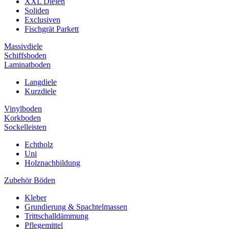
XXL Dielen
Soliden
Exclusiven
Fischgrät Parkett
Massivdiele
Schiffsboden
Laminatboden
Langdiele
Kurzdiele
Vinylboden
Korkboden
Sockelleisten
Echtholz
Uni
Holznachbildung
Zubehör Böden
Kleber
Grundierung & Spachtelmassen
Trittschalldämmung
Pflegemittel