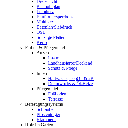
Dreischicht
K1 multiplan
Leimholz
Baufurniersperrholz
Multiplex
Betoplan/Siebdruck
OSB
Sonstige Platten
Kerto
Farben & Pflegemittel
Außen
Lasur
Landhausfarbe/Deckend
Schutz & Pflege
Innen
Hartwachs, TopOil & 2K
Dekorwachs & Öl-Beize
Pflegemittel
Fußboden
Terrasse
Befestigungssysteme
Schrauben
Pfostenträger
Klammern
Holz im Garten