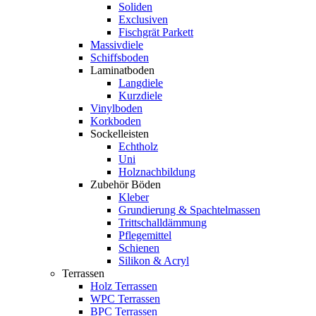
Soliden
Exclusiven
Fischgrät Parkett
Massivdiele
Schiffsboden
Laminatboden
Langdiele
Kurzdiele
Vinylboden
Korkboden
Sockelleisten
Echtholz
Uni
Holznachbildung
Zubehör Böden
Kleber
Grundierung & Spachtelmassen
Trittschalldämmung
Pflegemittel
Schienen
Silikon & Acryl
Terrassen
Holz Terrassen
WPC Terrassen
BPC Terrassen