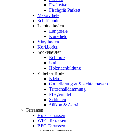
Exclusiven
Fischgrät Parkett
Massivdiele
Schiffsboden
Laminatboden
Langdiele
Kurzdiele
Vinylboden
Korkboden
Sockelleisten
Echtholz
Uni
Holznachbildung
Zubehör Böden
Kleber
Grundierung & Spachtelmassen
Trittschalldämmung
Pflegemittel
Schienen
Silikon & Acryl
Terrassen
Holz Terrassen
WPC Terrassen
BPC Terrassen