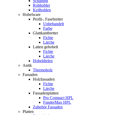
Schalung
Rohhobler
Keilbohlen
Hobelware
Profil-, Fasebretter
Unbehandelt
Farbe
Glattkantbretter
Fichte
Lärche
Latten gehobelt
Fichte
Lärche
Hobeldielen
Antik
Thermoholz
Fassaden
Holzfassaden
Fichte
Lärche
Fassadenplatten
Pro Compact HPL
FunderMax HPL
Zubehör Fassaden
Platten