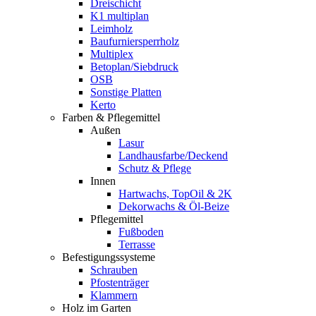
Dreischicht
K1 multiplan
Leimholz
Baufurniersperrholz
Multiplex
Betoplan/Siebdruck
OSB
Sonstige Platten
Kerto
Farben & Pflegemittel
Außen
Lasur
Landhausfarbe/Deckend
Schutz & Pflege
Innen
Hartwachs, TopOil & 2K
Dekorwachs & Öl-Beize
Pflegemittel
Fußboden
Terrasse
Befestigungssysteme
Schrauben
Pfostenträger
Klammern
Holz im Garten