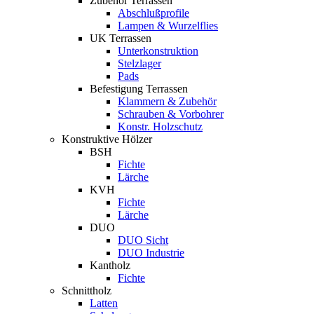
Zubehör Terrassen
Abschlußprofile
Lampen & Wurzelflies
UK Terrassen
Unterkonstruktion
Stelzlager
Pads
Befestigung Terrassen
Klammern & Zubehör
Schrauben & Vorbohrer
Konstr. Holzschutz
Konstruktive Hölzer
BSH
Fichte
Lärche
KVH
Fichte
Lärche
DUO
DUO Sicht
DUO Industrie
Kantholz
Fichte
Schnittholz
Latten