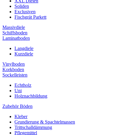
XXL Dielen
Soliden
Exclusiven
Fischgrät Parkett
Massivdiele
Schiffsboden
Laminatboden
Langdiele
Kurzdiele
Vinylboden
Korkboden
Sockelleisten
Echtholz
Uni
Holznachbildung
Zubehör Böden
Kleber
Grundierung & Spachtelmassen
Trittschalldämmung
Pflegemittel