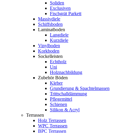
Soliden
Exclusiven
Fischgrät Parkett
Massivdiele
Schiffsboden
Laminatboden
Langdiele
Kurzdiele
Vinylboden
Korkboden
Sockelleisten
Echtholz
Uni
Holznachbildung
Zubehör Böden
Kleber
Grundierung & Spachtelmassen
Trittschalldämmung
Pflegemittel
Schienen
Silikon & Acryl
Terrassen
Holz Terrassen
WPC Terrassen
BPC Terrassen