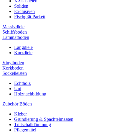
XXL Dielen
Soliden
Exclusiven
Fischgrät Parkett
Massivdiele
Schiffsboden
Laminatboden
Langdiele
Kurzdiele
Vinylboden
Korkboden
Sockelleisten
Echtholz
Uni
Holznachbildung
Zubehör Böden
Kleber
Grundierung & Spachtelmassen
Trittschalldämmung
Pflegemittel