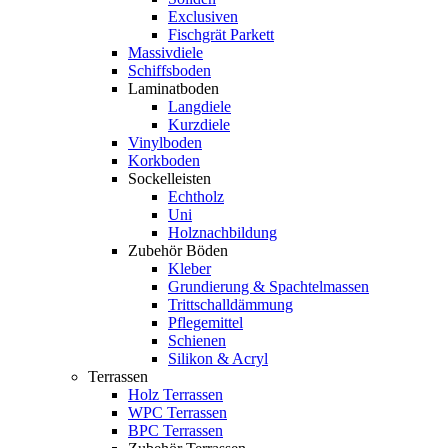
Exclusiven
Fischgrät Parkett
Massivdiele
Schiffsboden
Laminatboden
Langdiele
Kurzdiele
Vinylboden
Korkboden
Sockelleisten
Echtholz
Uni
Holznachbildung
Zubehör Böden
Kleber
Grundierung & Spachtelmassen
Trittschalldämmung
Pflegemittel
Schienen
Silikon & Acryl
Terrassen
Holz Terrassen
WPC Terrassen
BPC Terrassen