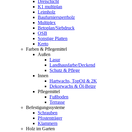
Dreischicht
K1 multiplan
Leimholz
Baufurniersperrholz
Multiplex
Betoplan/Siebdruck
OSB
Sonstige Platten
Kerto
Farben & Pflegemittel
Außen
Lasur
Landhausfarbe/Deckend
Schutz & Pflege
Innen
Hartwachs, TopOil & 2K
Dekorwachs & Öl-Beize
Pflegemittel
Fußboden
Terrasse
Befestigungssysteme
Schrauben
Pfostenträger
Klammern
Holz im Garten