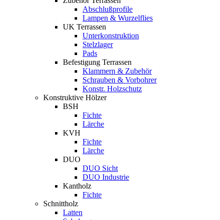
Zubehör Terrassen
Abschlußprofile
Lampen & Wurzelflies
UK Terrassen
Unterkonstruktion
Stelzlager
Pads
Befestigung Terrassen
Klammern & Zubehör
Schrauben & Vorbohrer
Konstr. Holzschutz
Konstruktive Hölzer
BSH
Fichte
Lärche
KVH
Fichte
Lärche
DUO
DUO Sicht
DUO Industrie
Kantholz
Fichte
Schnittholz
Latten