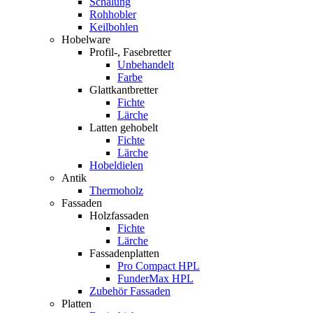
Schalung
Rohhobler
Keilbohlen
Hobelware
Profil-, Fasebretter
Unbehandelt
Farbe
Glattkantbretter
Fichte
Lärche
Latten gehobelt
Fichte
Lärche
Hobeldielen
Antik
Thermoholz
Fassaden
Holzfassaden
Fichte
Lärche
Fassadenplatten
Pro Compact HPL
FunderMax HPL
Zubehör Fassaden
Platten